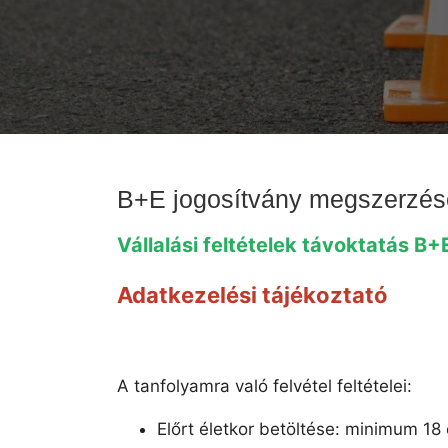
B+E jogosítvány megszerzésé
Vállalási feltételek távoktatás B
Adatkezelési tájékoztató
A tanfolyamra való felvétel feltételei:
Előrt életkor betöltése: minimum 18 