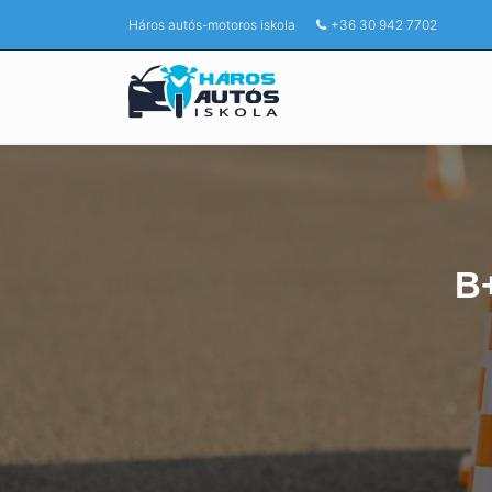
Háros autós-motoros iskola
+36 30 942 7702
B