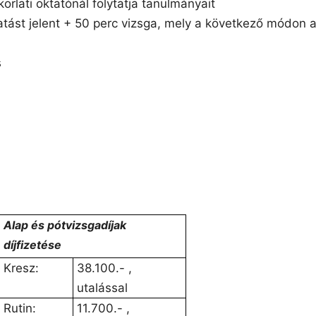
orlati oktatónál folytatja tanulmányait
tást jelent + 50 perc vizsga, mely a következő módon a
s
Alap és pótvizsgadíjak
díjfizetése
Kresz:
38.100.- ,
utalással
Rutin:
11.700.- ,