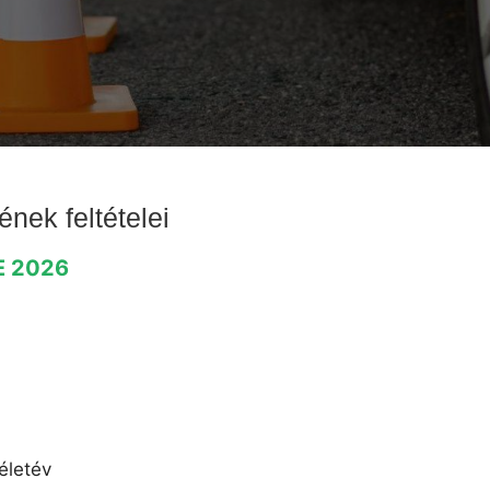
nek feltételei
+E 2026
életév