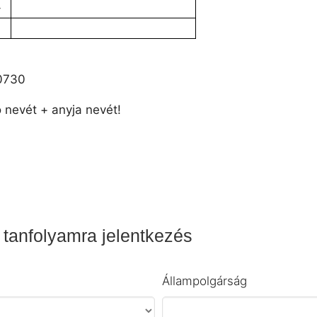
-
50730
 nevét + anyja nevét!
 tanfolyamra jelentkezés
Állampolgárság