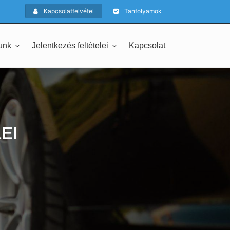
Kapcsolatfelvétel
Tanfolyamok
unk
Jelentkezés feltételei
Kapcsolat
EI