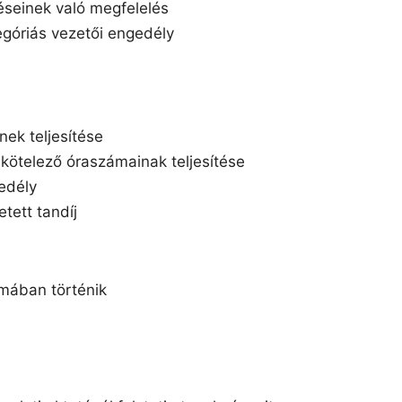
éseinek való megfelelés
egóriás vezetői engedély
inek teljesítése
 kötelező óraszámainak teljesítése
edély
tett tandíj
rmában történik