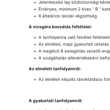
Jelentkezési lap közbiztonsági kérd
Érvényes, minimum 2 éves " B " kat
8 általános iskolai végzettség
A vizsgára bocsátás feltételei:
A tanfolyamra való felvétel feltétele
Az elméleti, majd gyakorlati oktatás
A meglévő B kategóriás vezetői eng
A szolgáltatás ellenértékeként befize
Az elméleti tanfolyamról:
Az elméleti képzés távoktatásos fo
A gyakorlati tanfolyamról: