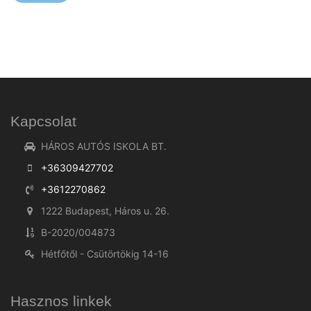
Kapcsolat
HÁROS AUTÓS ISKOLA BT.
+36309427702
+3612270862
1222 Budapest, Háros u. 26.
B-2020/004873
Hétfőtől - Csütörtökig 14-16
Hasznos linkek