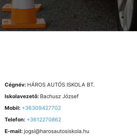
Cégnév:
HÁROS AUTÓS ISKOLA BT.
Iskolavezető:
Bachusz József
Mobil:
+36309427702
Telefon:
+3612270862
E-mail:
jogsi@harosautosiskola.hu