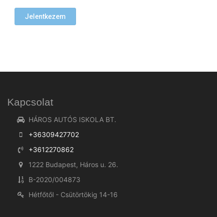
Kapcsolat
HÁROS AUTÓS ISKOLA BT.
+36309427702
+3612270862
1222 Budapest, Háros u. 26.
B-2020/004873
Hétfőtől - Csütörtökig 14-16