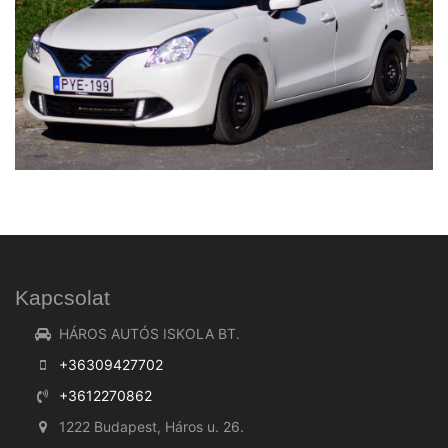
Kapcsolat
HÁROS AUTÓS ISKOLA BT.
+36309427702
+3612270862
1222 Budapest, Háros u. 26.