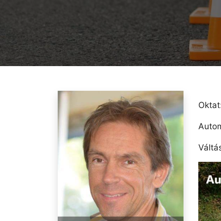
Oktat
Autom
Váltá