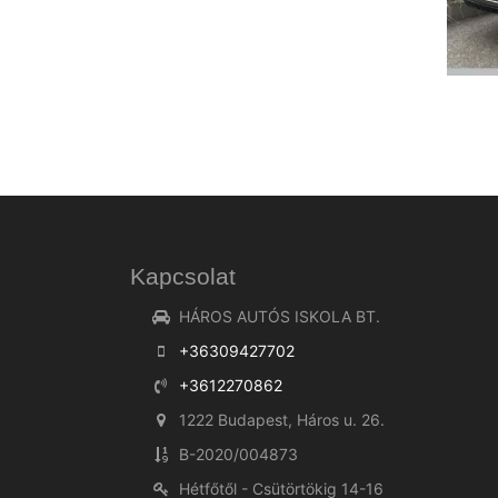
Kapcsolat
HÁROS AUTÓS ISKOLA BT.
+36309427702
+3612270862
1222 Budapest, Háros u. 26.
B-2020/004873
Hétfőtől - Csütörtökig 14-16