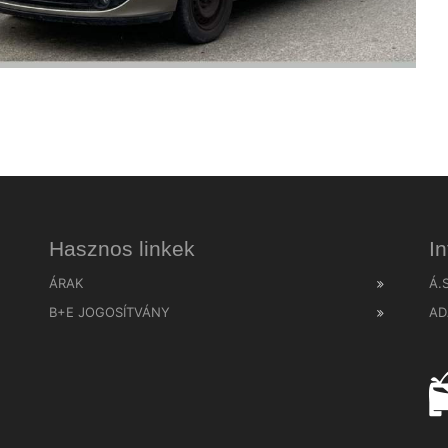
Hasznos linkek
I
ÁRAK
Á.
B+E JOGOSÍTVÁNY
AD